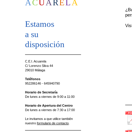
A
C
U
A
R
E
L
A
¿Bu
per
Estamos
Vis
a su
disposición
C.E.I. Acuarela
C/ Lorenzo Silva 44
29010 Málaga
Teléfonos
952286146 - 645940790
Horario de Secretaría
De lunes a viernes de 9:00 a 11:00
Horario de Apertura del Centro
De lunes a viernes de 7:30 a 17:00
Le invitamos a que utilice también
nuestro
formulario de contacto
.