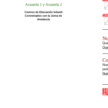
Acuarela 1 y Acuarela 2
Centros de Educación In
fantil
Conveniados con la Junta de
Andalucía
Nu
Quer
Qui
Co
Nue
ped
Nue