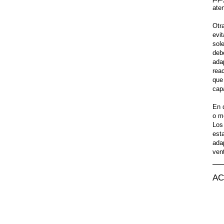
aten
Otr
evit
sol
deb
adap
rea
que
cap
En 
o m
Los
est
ada
vent
AC