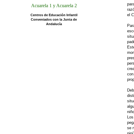
par
Acuarela 1 y Acuarela 2
raz
el C
Centros de Educación In
fantil
Conveniados con la Junta de
Andalucía
Par
esc
sit
pad
Est
mom
pre
per
cre
con 
pro
Deb
dis
sit
alg
niñ
Los 
peg
se 
pip