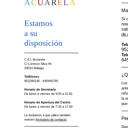
A
C
U
A
R
E
L
A
Ma
Si 
Estamos
nos
sab
a su
de 
disposición
Tel
95
Tel
64
C.E.I. Acuarela
C/ Lorenzo Silva 44
29010 Málaga
¿Q
Teléfonos
952286146 - 645940790
Los
ant
Horario de Secretaría
niñ
De lunes a viernes de 9:00 a 11:00
la 
Horario de Apertura del Centro
que
De lunes a viernes de 7:30 a 17:00
Le invitamos a que utilice también
Pe
nuestro
formulario de contacto
.
Dura